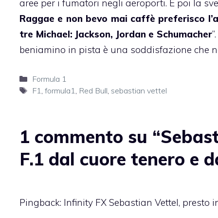
aree per i fumatori negli aeroporti. E poi la sv
Raggae e non bevo mai caffè preferisco l’
tre Michael: Jackson, Jordan e Schumacher
”
beniamino in pista è una soddisfazione che n
Categorie
Formula 1
Tag
F1
,
formula1
,
Red Bull
,
sebastian vettel
1 commento su “Sebasti
F.1 dal cuore tenero e d
Pingback:
Infinity FX Sebastian Vettel, presto