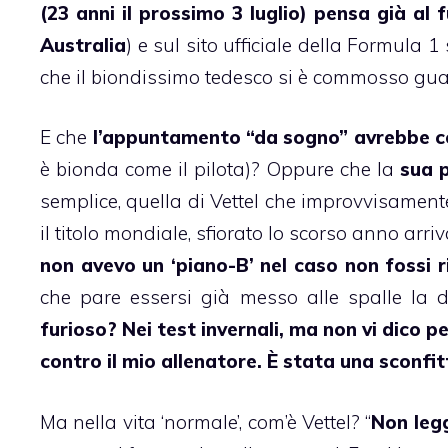
(23 anni il prossimo 3 luglio) pensa già al 
Australia
) e sul sito ufficiale della Formula 
che il biondissimo tedesco si è commosso gu
E che
l’appuntamento “da sogno” avrebbe c
è bionda come il pilota)? Oppure che la
sua 
semplice, quella di Vettel che improvvisamente 
il titolo mondiale, sfiorato lo scorso anno arr
non avevo un ‘piano-B’ nel caso non fossi r
che pare essersi già messo alle spalle la d
furioso? Nei test invernali, ma non vi dico 
contro il mio allenatore. È stata una sconfi
Ma nella vita ‘normale’, com’è Vettel? “
Non legg