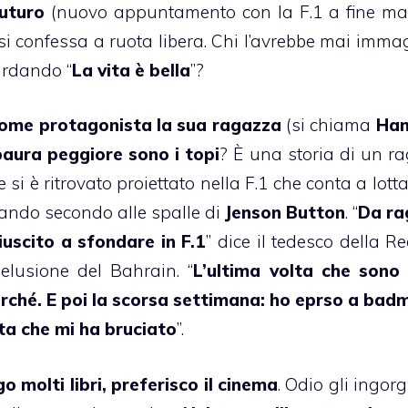
futuro
(nuovo appuntamento con la F.1 a fine ma
1 si confessa a ruota libera. Chi l’avrebbe mai imm
ardando “
La vita è bella
”?
ome protagonista la sua ragazza
(si chiama
Ha
paura peggiore sono i topi
? È una storia di un r
si è ritrovato proiettato nella F.1 che conta a lott
ivando secondo alle spalle di
Jenson
Button
.
“
Da ra
iuscito a sfondare in F.1
” dice il tedesco della R
elusione del Bahrain. “
L’ultima volta che sono
perché. E poi la scorsa settimana: ho eprso a bad
tta che mi ha bruciato
”.
o molti libri, preferisco il cinema
. Odio gli ingorg