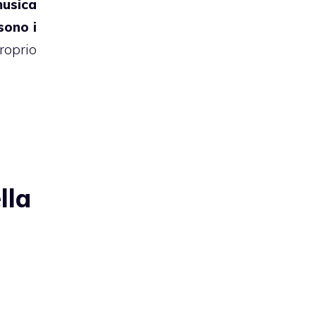
musica
 sono i
proprio
lla