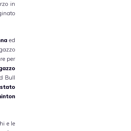
rzo in
aginato
nna
ed
agazzo
are per
gazzo
ed Bull
 stato
minton
hi e le