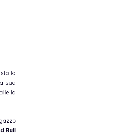
sta la
la sua
lle la
agazzo
d Bull