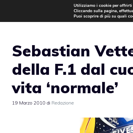
Vai
Utilizziamo i cookie per offrirt
Cliccando sulla pagina, effettua
al
Puoi scoprire di più su quali c
contenuto
Sebastian Vette
della F.1 dal cu
vita ‘normale’
19 Marzo 2010
di
Redazione