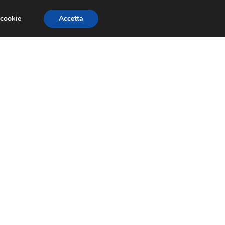
 cookie
Accetta
RMULA 1
EVENTI E FIERE
GINEVRA 2013