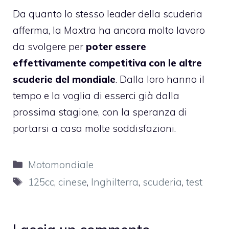
Da quanto lo stesso leader della scuderia
afferma, la Maxtra ha ancora molto lavoro
da svolgere per
poter essere
effettivamente competitiva con le altre
scuderie del mondiale
. Dalla loro hanno il
tempo e la voglia di esserci già dalla
prossima stagione, con la speranza di
portarsi a casa molte soddisfazioni.
Categorie
Motomondiale
Tag
125cc
,
cinese
,
Inghilterra
,
scuderia
,
test