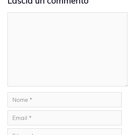
Lascia un commento
Commento
Nome
Email
Sito