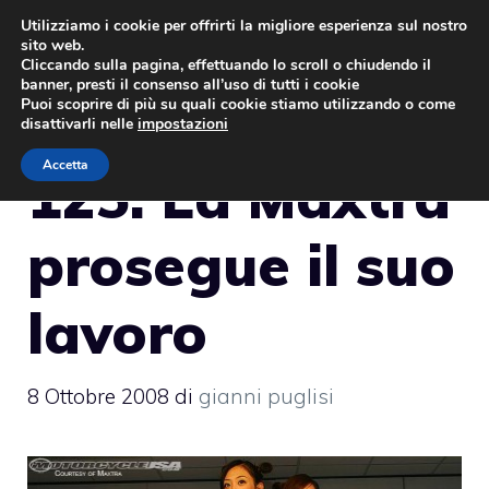
Vai
Utilizziamo i cookie per offrirti la migliore esperienza sul nostro
sito web.
al
MENU
Cliccando sulla pagina, effettuando lo scroll o chiudendo il
contenuto
banner, presti il consenso all’uso di tutti i cookie
Puoi scoprire di più su quali cookie stiamo utilizzando o come
disattivarli nelle
impostazioni
Accetta
125: La Maxtra
prosegue il suo
lavoro
8 Ottobre 2008
di
gianni puglisi