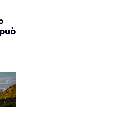
o
 può