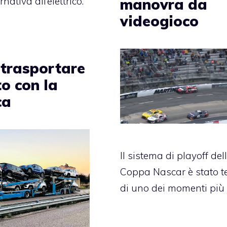
nativa all’elettrico.
manovra da
videogioco
trasportare
o con la
ca
Il sistema di playoff del
Coppa Nascar è stato t
di uno dei momenti più