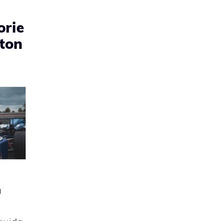
orie
lton
a