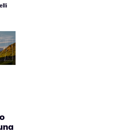
lli
to
 una