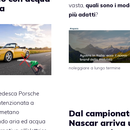
vasta,
quali sono i mode
ia
più adatti
?
noleggiare a lungo termine
tedesca Porsche
ntenzionata a
Dal campiona
 metano
Nascar arriva
do aria ed acqua