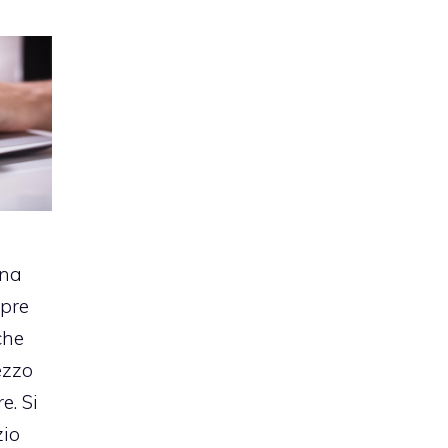
na
mpre
che
ezzo
e. Si
zio