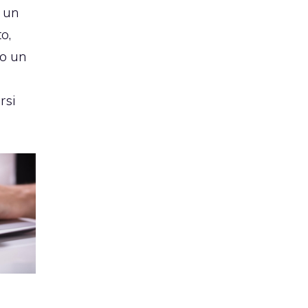
i un
to,
o un
rsi