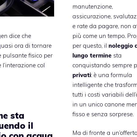
manutenzione,
assicurazione, svaluta
e rate da pagare, non at
più come un tempo. Pro
en dice che
per questo, il
noleggio 
uasi ora di tornare
lungo termine
sta
 pulsante fisico per
conquistando sempre p
 l’interazione col
privati
: è una formula
intelligente che trasfor
tutti i costi variabili dell
in un unico canone men
he sta
fisso e senza sorprese.
uendo il
Ma di fronte a un’offert
io con acqua