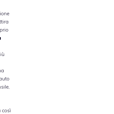
zione
tira
prio
a
iù
ma
’auto
sile,
a così