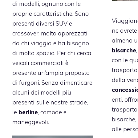
di modelli, ognuno con le
proprie caratteristiche. Sono
Viaggiand
presenti diversi SUV e
ne avrete
crossover, molto apprezzati
almeno un
da chi viaggia e ha bisogno
bisarche
di molto spazio. Per chi cerca
con le qu
veicoli commerciali è
trasporta
presente un’ampia proposta
della ven
di furgoni. Senza dimenticare
concessi
alcuni dei modelli più
enti, offr
presenti sulle nostre strade,
trasport
le
berline
, comode e
bisarche, 
maneggevoli.
alle perso