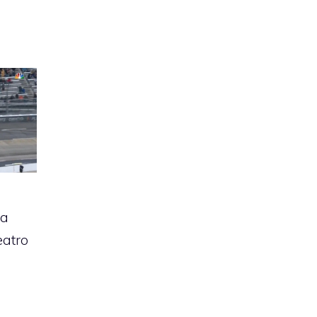
la
eatro