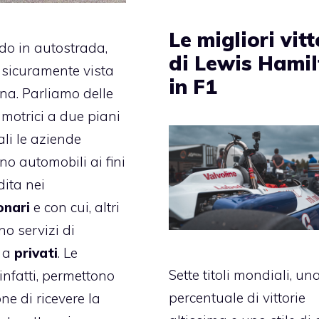
Le migliori vitt
o in autostrada,
di Lewis Hami
 sicuramente vista
in F1
a. Parliamo delle
, motrici a due piani
ali le aziende
no automobili ai fini
dita nei
onari
e con cui, altri
ono servizi di
o a
privati
. Le
Sette titoli mondiali, un
infatti, permettono
percentuale di vittorie
ne di ricevere la