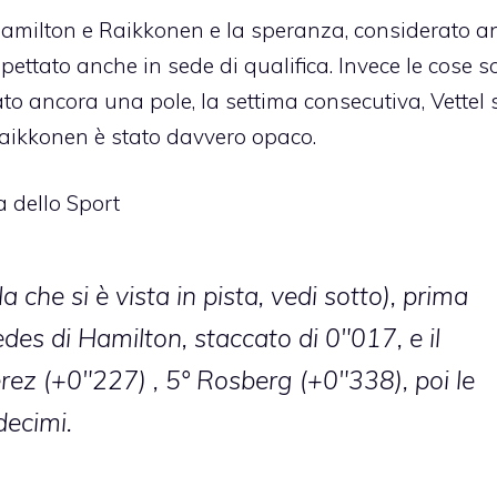
amilton e Raikkonen e la speranza, considerato an
pettato anche in sede di qualifica. Invece le cose 
o ancora una pole, la settima consecutiva, Vettel s
Raikkonen è stato davvero opaco.
a dello Sport
a che si è vista in pista, vedi sotto), prima
es di Hamilton, staccato di 0″017, e il
ez (+0″227) , 5° Rosberg (+0″338), poi le
decimi.