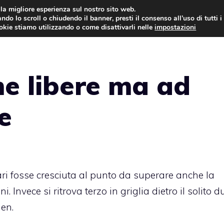
i la migliore esperienza sul nostro sito web.
ndo lo scroll o chiudendo il banner, presti il consenso all’uso di tutti i
AUTO NEWS
FO
ookie stiamo utilizzando o come disattivarli nelle
impostazioni
me libere ma ad
e
rari fosse cresciuta al punto da superare anche la
. Invece si ritrova terzo in griglia dietro il solito d
nen.