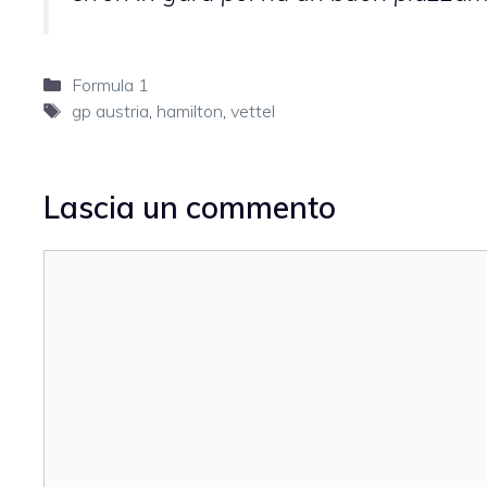
Categorie
Formula 1
Tag
gp austria
,
hamilton
,
vettel
Lascia un commento
Commento