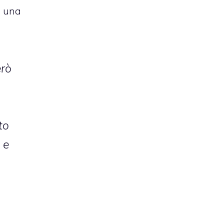
, una
erò
to
 e