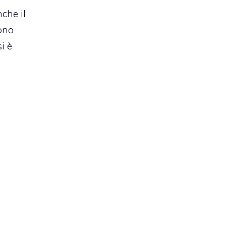
che il
sono
i è