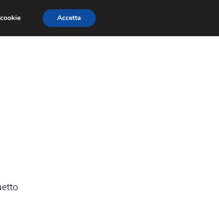
 cookie
Accetta
RMULA 1
EVENTI E FIERE
GINEVRA 2013
uetto