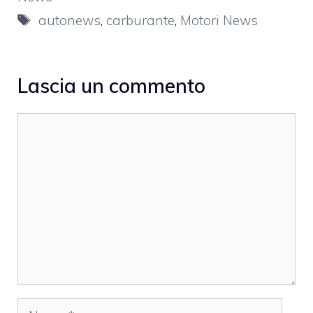
Tag
autonews
,
carburante
,
Motori News
Lascia un commento
Commento
Nome