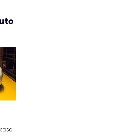
è
auto
a casa