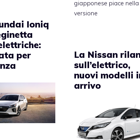
giapponese piace nella
versione
undai Ioniq
eginetta
elettriche:
La Nissan rila
ata per
sull’elettrico,
enza
nuovi modelli i
arrivo