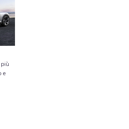
 più
o e