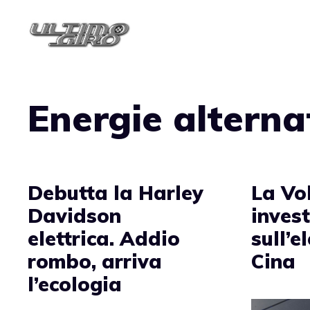
Vai
al
contenuto
Energie alterna
Debutta la Harley
La Vo
Davidson
inves
elettrica. Addio
sull’el
rombo, arriva
Cina
l’ecologia