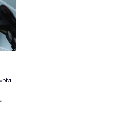
yota
e