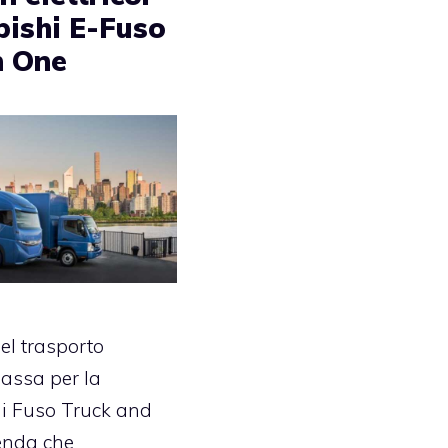
bishi E-Fuso
n One
del trasporto
passa per la
i Fuso Truck and
ienda che