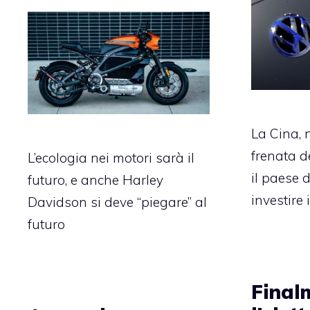
La Cina, 
frenata d
L’ecologia nei motori sarà il
il paese d
futuro, e anche Harley
investire 
Davidson si deve “piegare” al
futuro
Final