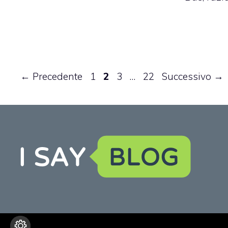
Pagina
Pagina
Pagina
Pagina
←
Precedente
1
2
3
…
22
Successivo
→