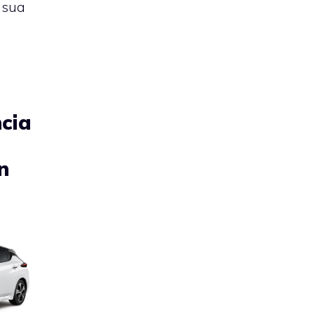
 sua
ncia
n