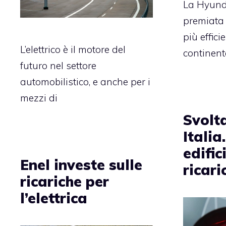
La Hyunda
premiata 
più effici
L’elettrico è il motore del
continent
futuro nel settore
automobilistico, e anche per i
mezzi di
Svolta
Italia
edific
Enel investe sulle
ricari
ricariche per
l’elettrica