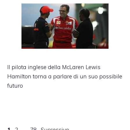
Il pilota inglese della McLaren Lewis
Hamilton torna a parlare di un suo possibile
futuro
Pagina
Pagina
Pagina
1
2
…
78
Successivo
→