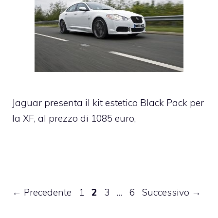
Jaguar presenta il kit estetico Black Pack per
la XF, al prezzo di 1085 euro,
Pagina
Pagina
Pagina
Pagina
←
Precedente
1
2
3
…
6
Successivo
→