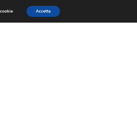
 cookie
Accetta
RMULA 1
EVENTI E FIERE
GINEVRA 2013