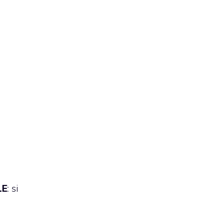
LE
: si