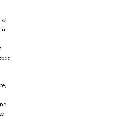
let
iù
n
rebbe
re,
one
te