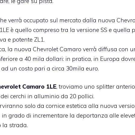
e, le gare su pista.
 che verrà occupato sul mercato dalla nuova Chevro
LE è quello compreso tra la versione SS e quella p
va e potente ZL1.
ca, la nuova Chevrolet Camaro verrà diffusa con u
feriore a 40 mila dollari: in pratica, in Europa dov
 ad un costo pari a circa 30mila euro.
evrolet Camaro 1LE
, troviamo uno splitter anterio
ei cerchi in alluminio da 20 pollici.
viranno solo da cornice estetica alla nuova versi
in grado di incrementare la deportanza alle eleve
o la strada.