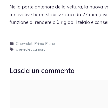
Nella parte anteriore della vettura, la nuova 
innovative barre stabilizzatrici da 27 mm (di
funzione di rendere più rigido il telaio e cons
Categorie
Chevrolet
,
Primo Piano
Tag
chevrolet camaro
Lascia un commento
Commento