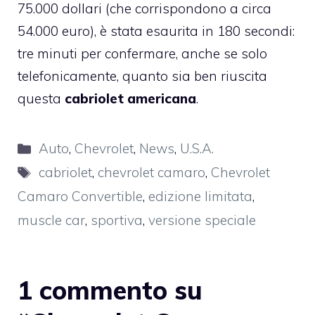
75.000 dollari (che corrispondono a circa
54.000 euro), è stata esaurita in 180 secondi:
tre minuti per confermare, anche se solo
telefonicamente, quanto sia ben riuscita
questa
cabriolet americana
.
Categorie
Auto
,
Chevrolet
,
News
,
U.S.A.
Tag
cabriolet
,
chevrolet camaro
,
Chevrolet
Camaro Convertible
,
edizione limitata
,
muscle car
,
sportiva
,
versione speciale
1 commento su