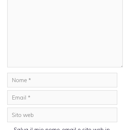
Commento
Nome
Email
Sito
web
Salva il mio nome, email e sito web in