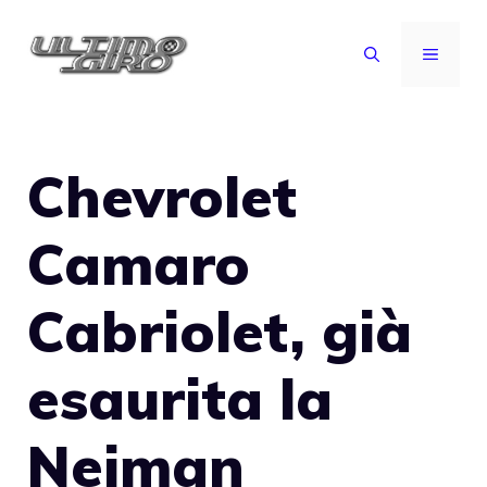
Vai
al
MENU
contenuto
Chevrolet
Camaro
Cabriolet, già
esaurita la
Neiman