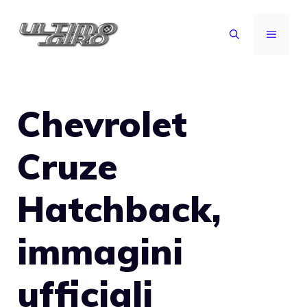
Vai
al
MENU
contenuto
Chevrolet
Cruze
Hatchback,
immagini
ufficiali