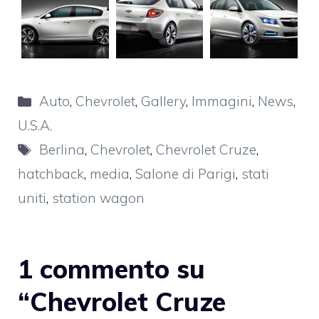
Categorie
Auto
,
Chevrolet
,
Gallery
,
Immagini
,
News
,
U.S.A.
Tag
Berlina
,
Chevrolet
,
Chevrolet Cruze
,
hatchback
,
media
,
Salone di Parigi
,
stati
uniti
,
station wagon
1 commento su
“Chevrolet Cruze