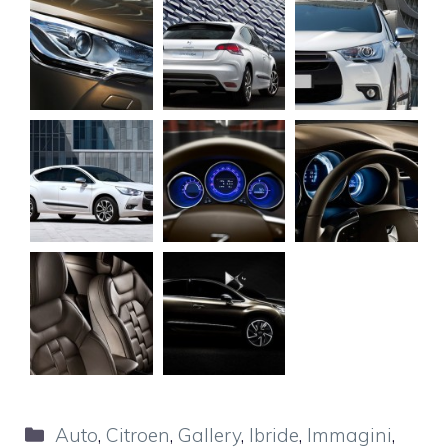
Categorie
Auto
,
Citroen
,
Gallery
,
Ibride
,
Immagini
,