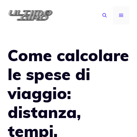
Vai
al
MENU
contenuto
Come calcolare
le spese di
viaggio:
distanza,
tempi,