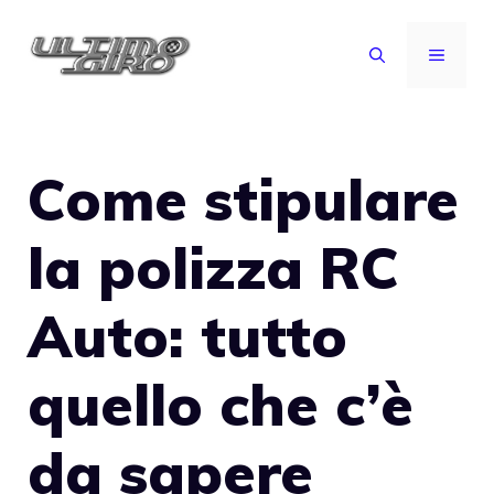
Vai
al
MENU
contenuto
Come stipulare
la polizza RC
Auto: tutto
quello che c’è
da sapere