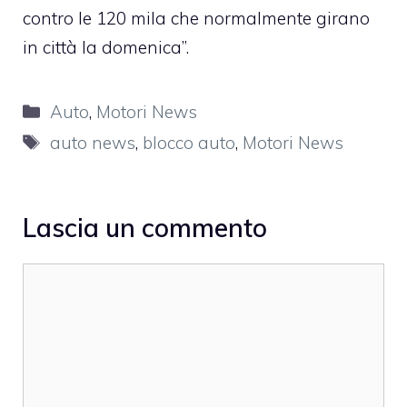
contro le 120 mila che normalmente girano
in città la domenica”.
Categorie
Auto
,
Motori News
Tag
auto news
,
blocco auto
,
Motori News
Lascia un commento
Commento