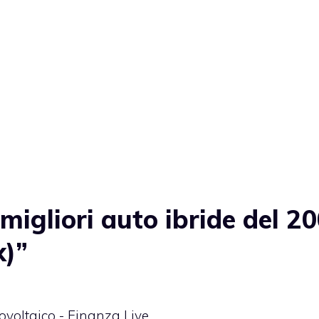
migliori auto ibride del 2
x)”
otovoltaico - Finanza Live