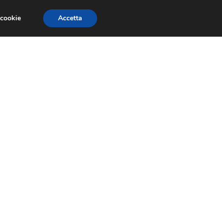
 cookie
Accetta
RMULA 1
EVENTI E FIERE
GINEVRA 2013