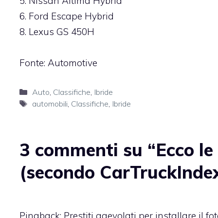
5. Nissan Altima Hybrid
6. Ford Escape Hybrid
8. Lexus GS 450H
Fonte:
Automotive
Categorie
Auto
,
Classifiche
,
Ibride
Tag
automobili
,
Classifiche
,
Ibride
3 commenti su “Ecco le 
(secondo CarTruckInde
Pingback:
Prestiti agevolati per installare il f