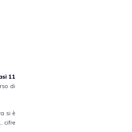
asi 11
rso di
a si è
… cifre