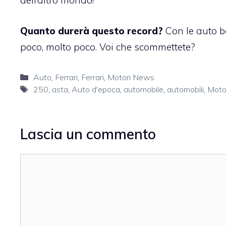
dell’altro mondo!
Quanto durerà questo record?
Con le auto be
poco, molto poco. Voi che scommettete?
Categorie
Auto
,
Ferrari
,
Ferrari
,
Motori News
Tag
250
,
asta
,
Auto d'epoca
,
automobile
,
automobili
,
Moto
Lascia un commento
Commento