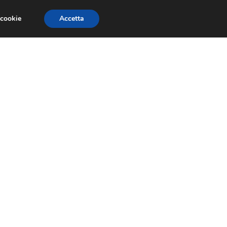
 cookie
Accetta
RMULA 1
EVENTI E FIERE
GINEVRA 2013