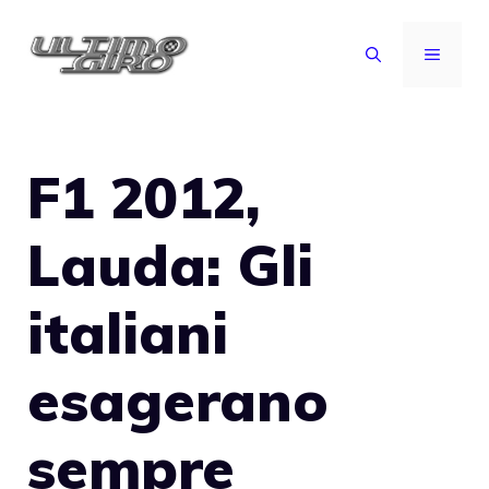
Vai
al
MENU
contenuto
F1 2012,
Lauda: Gli
italiani
esagerano
sempre