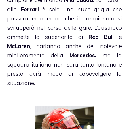
campione del mondo
Niki Lauda
. La “
Crisi
“
alla
Ferrari
è solo una nube grigia che
passerà man mano che il campionato si
svilupperà nel corso delle gare. L’austriaco
ammette la superiorità di
Red Bull
e
McLaren
, parlando anche del notevole
miglioramento della
Mercedes,
ma la
squadra italiana non sarà tanto lontana e
presto avrà modo di capovolgere la
situazione.