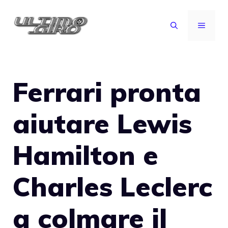
Vai
al
MENU
contenuto
Ferrari pronta
aiutare Lewis
Hamilton e
Charles Leclerc
a colmare il