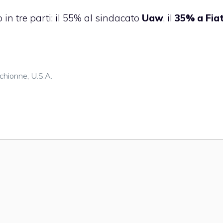
 in tre parti: il 55% al sindacato
Uaw
, il
35% a Fia
rchionne
,
U.S.A.