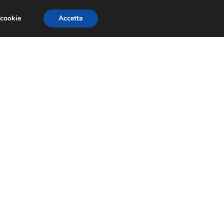
 cookie
Accetta
RMULA 1
EVENTI E FIERE
GINEVRA 2013