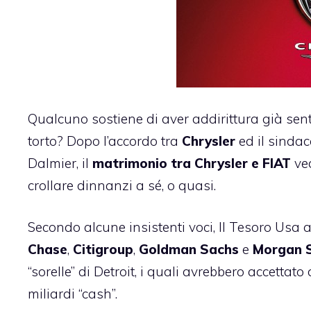
Qualcuno sostiene di aver addirittura già sent
torto? Dopo l’accordo tra
Chrysler
ed il sinda
Dalmier, il
matrimonio tra Chrysler e FIAT
ved
crollare dinnanzi a sé, o quasi.
Secondo alcune insistenti voci, Il Tesoro Usa
Chase
,
Citigroup
,
Goldman Sachs
e
Morgan S
“sorelle” di Detroit, i quali avrebbero accettato
miliardi “cash”.