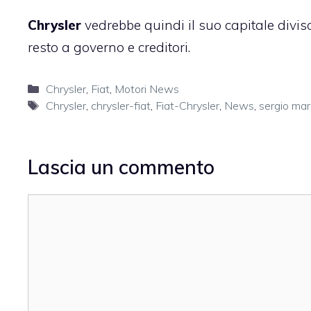
Chrysler
vedrebbe quindi il suo capitale diviso
resto a governo e creditori.
Categorie
Chrysler
,
Fiat
,
Motori News
Tag
Chrysler
,
chrysler-fiat
,
Fiat-Chrysler
,
News
,
sergio ma
Lascia un commento
Commento