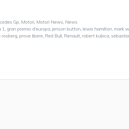
cedes Gp
,
Motori
,
Motori News
,
News
a 1
,
gran premio d'europa
,
jenson button
,
lewis hamilton
,
mark w
o rosberg
,
prove libere
,
Red Bull
,
Renault
,
robert kubica
,
sebasti