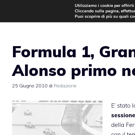
Vai
Utilizziamo i cookie per offrirt
Cliccando sulla pagina, effettua
al
Puoi scoprire di più su quali c
contenuto
Formula 1, Gra
Alonso primo ne
25 Giugno 2010
di
Redazione
E’ stato
session
della Fer
con il t