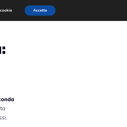
 cookie
Accetta
RMULA 1
EVENTI E FIERE
GINEVRA 2013
:
conda
ota
si,