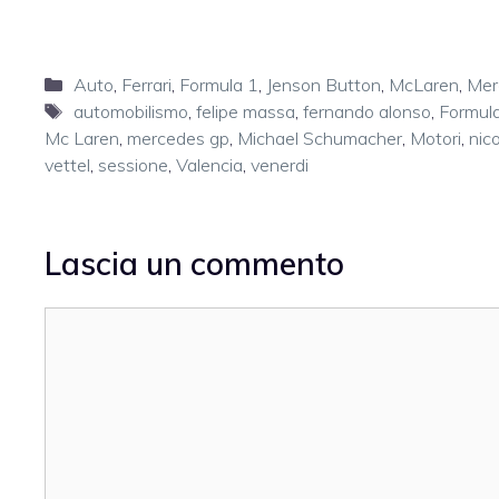
Categorie
Auto
,
Ferrari
,
Formula 1
,
Jenson Button
,
McLaren
,
Mer
Tag
automobilismo
,
felipe massa
,
fernando alonso
,
Formul
Mc Laren
,
mercedes gp
,
Michael Schumacher
,
Motori
,
nic
vettel
,
sessione
,
Valencia
,
venerdi
Lascia un commento
Commento