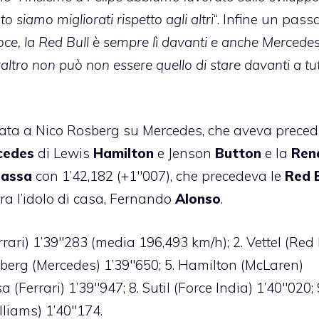
o siamo migliorati rispetto agli altri
“. Infine un pas
ce, la Red Bull è sempre lì davanti e anche Mercedes
altro non può non essere quello di stare davanti a tut
ata a Nico Rosberg su Mercedes, che aveva preced
cedes
di Lewis
Hamilton
e Jenson
Button
e la
Ren
assa
con 1’42,182 (+1″007), che precedeva le
Red B
era l’idolo di casa, Fernando
Alonso
.
errari) 1’39″283 (media 196,493 km/h); 2. Vettel (Red 
osberg (Mercedes) 1’39″650; 5. Hamilton (McLaren)
 (Ferrari) 1’39″947; 8. Sutil (Force India) 1’40″020; 
lliams) 1’40″174.