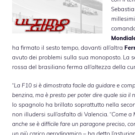
Sebasti
millesim
comandat
Mondial
ha firmato il sesto tempo, davanti all’altra
Fer
avuto dei problemi sulla sua monoposto. La sess
rossa del brasiliano ferma all’altezza della cu
“
La F10 si è dimostrata facile da guidare e compe
benzina, ma è presto per poter dire quale sia il n
lo spagnolo ha brillato soprattutto nella secon
non illudersi sull’asfalto di Valencia. “
Come a M
anche se è difficile fare un paragone preciso, con
un più carico aerodinamico
– ha detto l’asturia