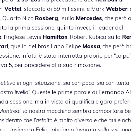
an
Vettel
, staccato di 59 millesimi, e Mark
Webber
,
i. Quarto Nico
Rosberg
, sulla
Mercedes
, che però 
o la prima sessione, quinto invece il leader del
e
, l’inglese Lewis
Hamilton
. Robert Kubica sulla
Re
rari
, quella del brasiliano Felipe
Massa
, che però h
ione, infatti, è stata interrotta proprio per “colpa”
rva 5, per procedere alla sua rimozione.
titiva in ogni situazione, sia con poca, sia con tanta
ostro livello
“. Queste le prime parole di Fernando A
da sessione, ma in vista di qualifica e gara prefer
ontreal, la nostra macchina sembra comportarsi b
siderato che l’asfalto è molto diverso e che qui è rich
no -.
Insieme a Felipe abbiamo lavorato sullo sviluppo