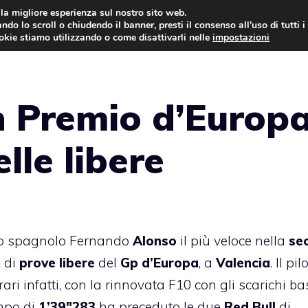
i la migliore esperienza sul nostro sito web.
ndo lo scroll o chiudendo il banner, presti il consenso all’uso di tutti i
AUTO NEWS
FO
ookie stiamo utilizzando o come disattivarli nelle
impostazioni
n Premio d’Europa
lle libere
 lo spagnolo Fernando
Alonso
il più veloce nella
se
e
di
prove libere
del
Gp d’Europa
, a
Valencia
. Il pil
rari infatti, con la rinnovata F10 con gli scarichi bas
empo di
1’39″283
ha preceduto le due
Red Bull
di