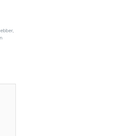
ebber
,
an