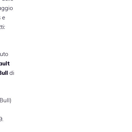
saggio
 e
ti:
uto
ault
ull
di
Bull)
9.