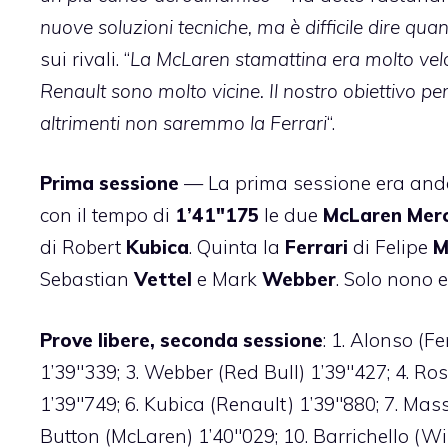
nuove soluzioni tecniche, ma è difficile dire quant
sui rivali. “
La McLaren stamattina era molto velo
Renault sono molto vicine. Il nostro obiettivo per
altrimenti non saremmo la Ferrari
“.
Prima sessione
— La prima sessione era and
con il tempo di
1’41″175
le due
McLaren Mer
di Robert
Kubica
. Quinta la
Ferrari
di Felipe
M
Sebastian
Vettel
e Mark
Webber
. Solo nono 
Prove libere, seconda sessione
: 1. Alonso (F
1’39″339; 3. Webber (Red Bull) 1’39″427; 4. R
1’39″749; 6. Kubica (Renault) 1’39″880; 7. Massa
Button (McLaren) 1’40″029; 10. Barrichello (Wi