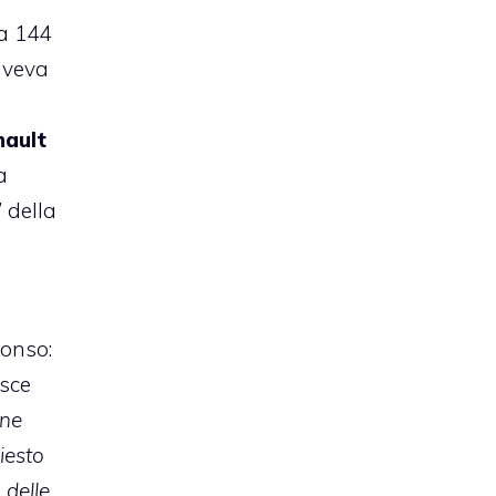
 a 144
aveva
nault
a
 della
lonso:
isce
ene
iesto
 delle