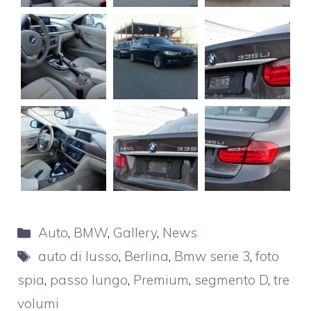
Categorie
Auto
,
BMW
,
Gallery
,
News
Tag
auto di lusso
,
Berlina
,
Bmw serie 3
,
foto
spia
,
passo lungo
,
Premium
,
segmento D
,
tre
volumi