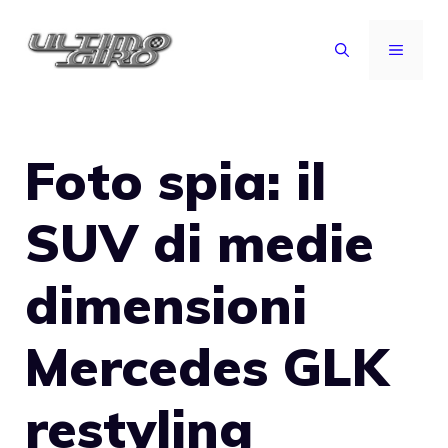
Vai
al
MENU
contenuto
Foto spia: il
SUV di medie
dimensioni
Mercedes GLK
restyling