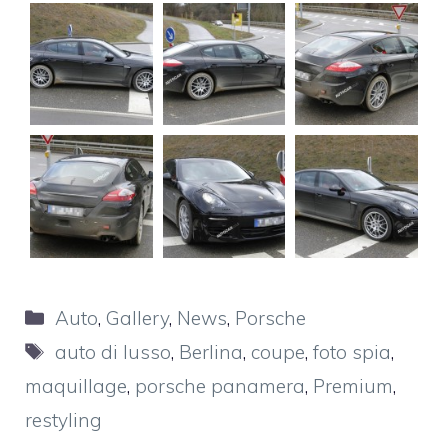
Categorie
Auto
,
Gallery
,
News
,
Porsche
Tag
auto di lusso
,
Berlina
,
coupe
,
foto spia
,
maquillage
,
porsche panamera
,
Premium
,
restyling