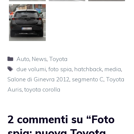
Categorie
Auto
,
News
,
Toyota
Tag
due volumi
,
foto spia
,
hatchback
,
media
,
Salone di Ginevra 2012
,
segmento C
,
Toyota
Auris
,
toyota corolla
2 commenti su “Foto
spia: nuova Toyota