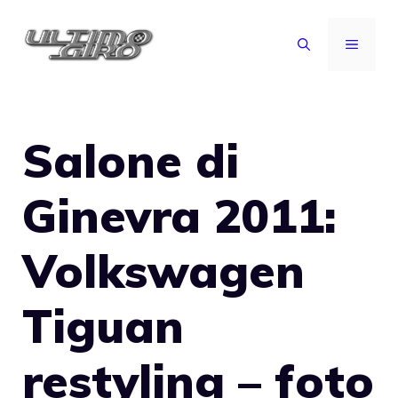
Vai
al
MENU
contenuto
Salone di
Ginevra 2011:
Volkswagen
Tiguan
restyling – foto