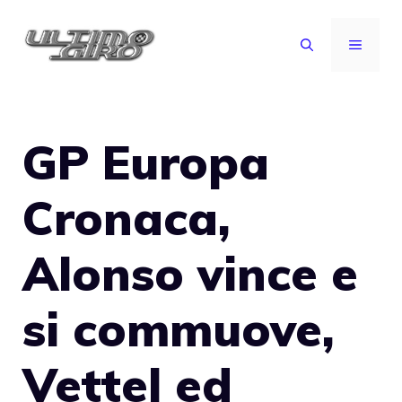
Vai
al
MENU
contenuto
GP Europa
Cronaca,
Alonso vince e
si commuove,
Vettel ed