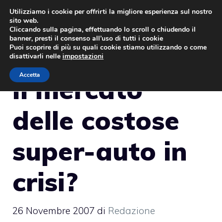
Vai
Utilizziamo i cookie per offrirti la migliore esperienza sul nostro
sito web.
al
MENU
Cliccando sulla pagina, effettuando lo scroll o chiudendo il
contenuto
banner, presti il consenso all’uso di tutti i cookie
Puoi scoprire di più su quali cookie stiamo utilizzando o come
disattivarli nelle
impostazioni
Accetta
Il mercato
delle costose
super-auto in
crisi?
26 Novembre 2007
di
Redazione