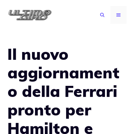
Vai
al
MENU
contenuto
Il nuovo
aggiornament
o della Ferrari
pronto per
Hamilton e