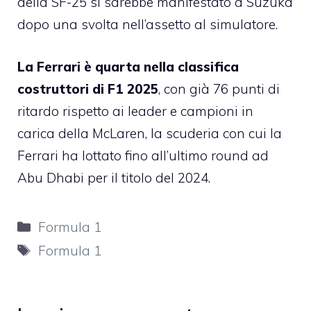
della SF-25 si sarebbe manifestato a Suzuka
dopo una svolta nell’assetto al simulatore.
La Ferrari è quarta nella classifica
costruttori di F1 2025
, con già 76 punti di
ritardo rispetto ai leader e campioni in
carica della McLaren, la scuderia con cui la
Ferrari ha lottato fino all’ultimo round ad
Abu Dhabi per il titolo del 2024.
Categorie
Formula 1
Tag
Formula 1