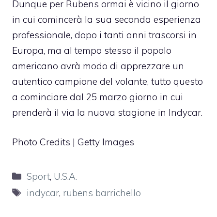
Dunque per Rubens ormai è vicino il giorno
in cui comincerà la sua seconda esperienza
professionale, dopo i tanti anni trascorsi in
Europa, ma al tempo stesso il popolo
americano avrà modo di apprezzare un
autentico campione del volante, tutto questo
a cominciare dal 25 marzo giorno in cui
prenderà il via la nuova stagione in Indycar.
Photo Credits | Getty Images
Categorie
Sport
,
U.S.A.
Tag
indycar
,
rubens barrichello