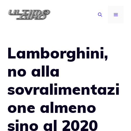
Vai
al
MENU
contenuto
Lamborghini,
no alla
sovralimentazi
one almeno
sino al 2020