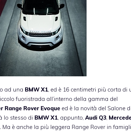
tto ad una
BMW X1
, ed è 16 centimetri più corta di
ù piccolo fuoristrada all’interno della gamma del
r Range Rover Evoque
ed è la novità del Salone d
à lo stesso di
BMW X1
, appunto,
Audi Q3
,
Merced
 Ma è anche la più leggera Range Rover in famigl