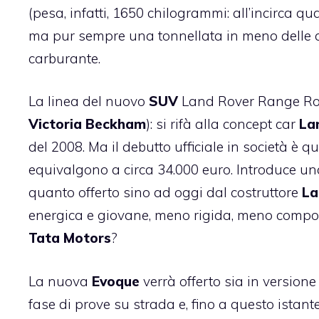
(pesa, infatti, 1650 chilogrammi: all’incirca q
ma pur sempre una tonnellata in meno delle con
carburante.
La linea del nuovo
SUV
Land Rover Range Rov
Victoria Beckham
): si rifà alla concept car
La
del 2008. Ma il debutto ufficiale in società è qu
equivalgono a circa 34.000 euro. Introduce un
quanto offerto sino ad oggi dal costruttore
La
energica e giovane, meno rigida, meno composta
Tata Motors
?
La nuova
Evoque
verrà offerto sia in versione
fase di prove su strada e, fino a questo istante