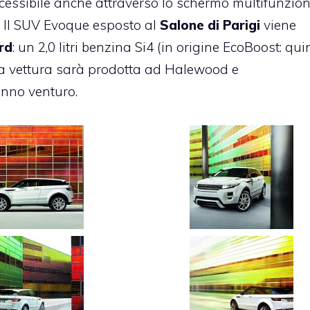
ccessibile anche attraverso lo schermo multifunzio
. Il SUV Evoque esposto al
Salone di Parigi
viene
rd
: un 2,0 litri benzina Si4 (in origine EcoBoost: qui
 La vettura sarà prodotta ad Halewood e
anno venturo.