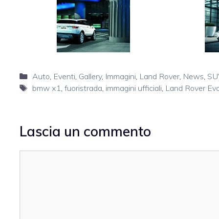
Categorie
Auto
,
Eventi
,
Gallery
,
Immagini
,
Land Rover
,
News
,
SU
Tag
bmw x1
,
fuoristrada
,
immagini ufficiali
,
Land Rover Ev
Lascia un commento
Commento