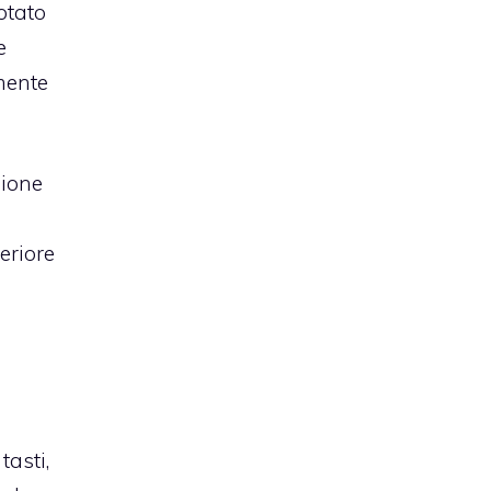
otato
e
amente
zione
eriore
n
tasti,