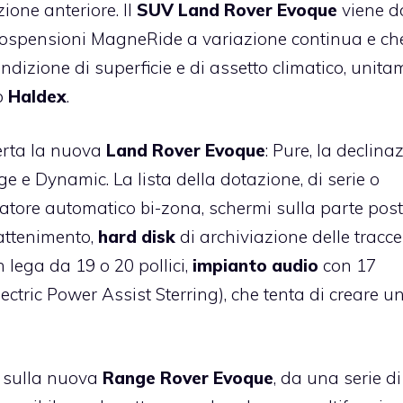
ione anteriore. Il
SUV Land Rover Evoque
viene d
sospensioni MagneRide a variazione continua e ch
ndizione di superficie e di assetto climatico, unit
co
Haldex
.
fferta la nuova
Land Rover Evoque
: Pure, la declina
tige e Dynamic. La lista della dotazione, di serie o
zzatore automatico bi-zona, schermi sulla parte post
trattenimento,
hard disk
di archiviazione delle tracce
n lega da 19 o 20 pollici,
impianto audio
con 17
ectric Power Assist Sterring), che tenta di creare u
o, sulla nuova
Range Rover Evoque
, da una serie di 