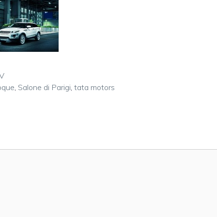
V
oque
,
Salone di Parigi
,
tata motors