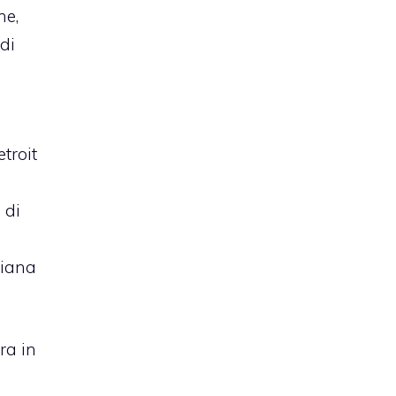
ne,
di
troit
 di
diana
ra in