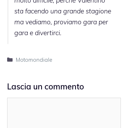
molto difficile, perché Valentino
sta facendo una grande stagione
ma vediamo, proviamo gara per
gara e divertirci.
Categorie
Motomondiale
Lascia un commento
Commento