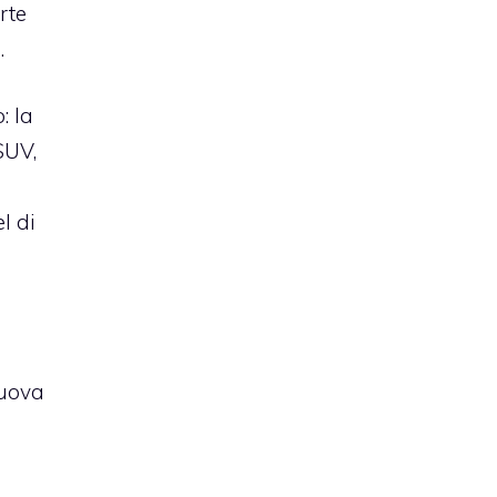
rte
.
: la
SUV,
el di
nuova