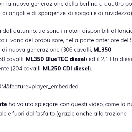
on la nuova generazione della berlina a quattro po
di angoli e di sporgenze, di spigoli e di ruvidezza)
l’autunno: tre sono i motori disponibili al lancio
 il vano del propulsore, nella parte anteriore del 
na di nuova generazione (306 cavalli,
ML350
258 cavalli,
ML350 BlueTEC diesel
) ed il 2,1 litri dies
nte (204 cavalli,
ML250 CDI diesel
).
uRM&feature=player_embedded
nte
ha voluto spiegare, con questi video, come la 
e e fuori dall’asfalto (grazie anche alla trazione