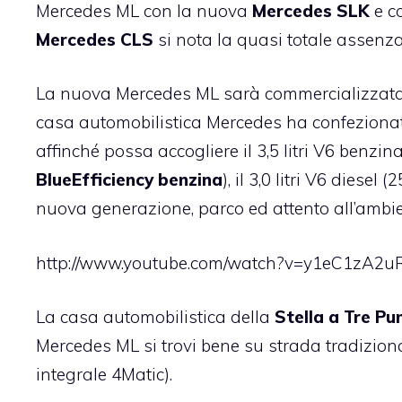
Mercedes ML con la nuova
Mercedes SLK
e c
Mercedes CLS
si nota la quasi totale assenza 
La nuova Mercedes ML sarà commercializzata dal
casa automobilistica Mercedes ha confezionato
affinché possa accogliere il 3,5 litri V6 benzi
BlueEfficiency benzina
), il 3,0 litri V6 diesel (
nuova generazione, parco ed attento all’ambie
http://www.youtube.com/watch?v=y1eC1zA2
La casa automobilistica della
Stella a Tre Pu
Mercedes ML si trovi bene su strada tradizional
integrale 4Matic).