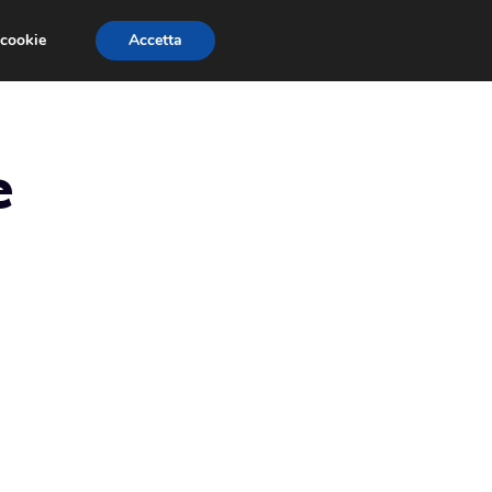
 cookie
Accetta
RMULA 1
EVENTI E FIERE
GINEVRA 2013
e