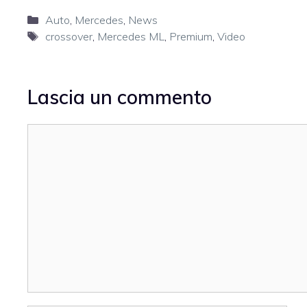
Categorie
Auto
,
Mercedes
,
News
Tag
crossover
,
Mercedes ML
,
Premium
,
Video
Lascia un commento
Commento