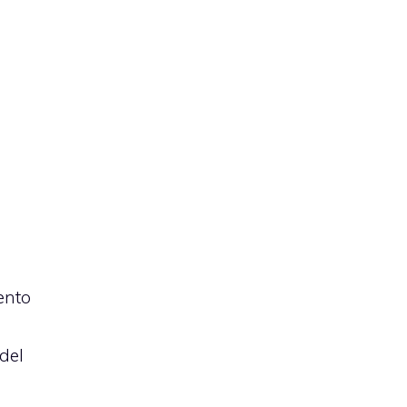
mento
 del