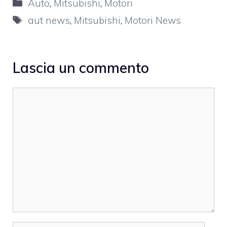
Categorie
Auto
,
Mitsubishi
,
Motori
Tag
aut news
,
Mitsubishi
,
Motori News
Lascia un commento
Commento