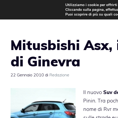
Vai
Utilizziamo i cookie per offrirt
Cliccando sulla pagina, effettua
al
Puoi scoprire di più su quali c
contenuto
Mitusbishi Asx,
di Ginevra
22 Gennaio 2010
di
Redazione
Il nuovo
Suv de
Pinin. Tra poch
nome di Rvr me
sulle strade e