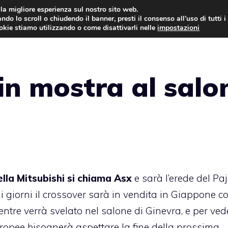
i la migliore esperienza sul nostro sito web.
ndo lo scroll o chiudendo il banner, presti il consenso all’uso di tutti i
AUTO NEWS
FO
ookie stiamo utilizzando o come disattivarli nelle
impostazioni
 in mostra al salo
lla Mitsubishi si chiama Asx
e sarà l’erede del Pa
i giorni il crossover sarà in vendita in Giappone co
ntre verrà svelato nel salone di Ginevra, e per ved
uropee bisognerà aspettare la fine della prossima