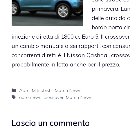
primavera. Lun
delle auto da c
bordo porta ci
iniezione diretta di 1800 cc Euro 5. Il crossov
un cambio manuale a sei rapporti, con consumi
concorrenti diretti è il Nissan Qashqai, crosso
probabilmente in lotta anche per il prezzo.
Categorie
Auto
,
Mitsubishi
,
Motori News
Tag
auto news
,
crossover
,
Motori News
Lascia un commento