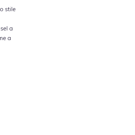
 stile
sel a
eme a