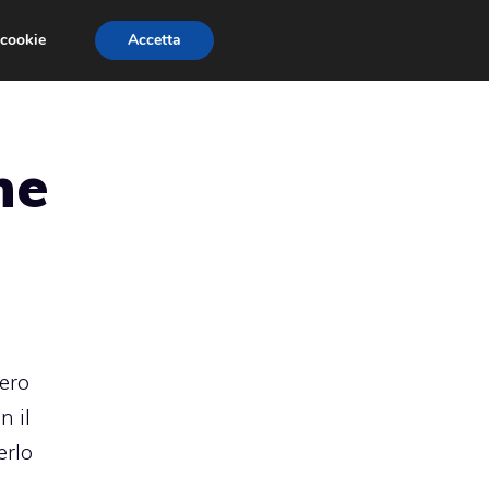
 cookie
Accetta
RMULA 1
EVENTI E FIERE
GINEVRA 2013
ne
jero
n il
erlo