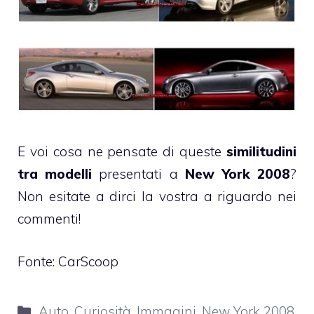
E voi cosa ne pensate di queste
similitudini
tra modelli
presentati a
New York 2008
?
Non esitate a dirci la vostra a riguardo nei
commenti!
Fonte:
CarScoop
Categorie
Auto
,
Curiosità
,
Immagini
,
New York 2008