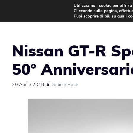
Vai
Utilizziamo i cookie per offrirt
Cliccando sulla pagina, effettua
al
Puoi scoprire di più su quali c
contenuto
Nissan GT-R Spe
50° Anniversari
29 Aprile 2019
di
Daniele Pace