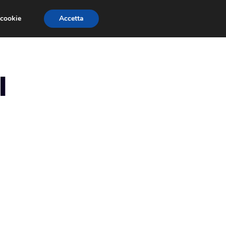
 cookie
Accetta
RMULA 1
EVENTI E FIERE
GINEVRA 2013
l