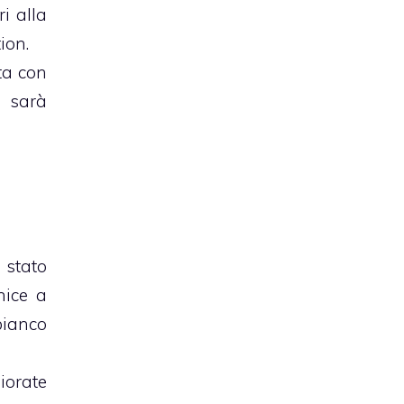
i alla
ion.
ta con
i sarà
 stato
nice a
bianco
iorate