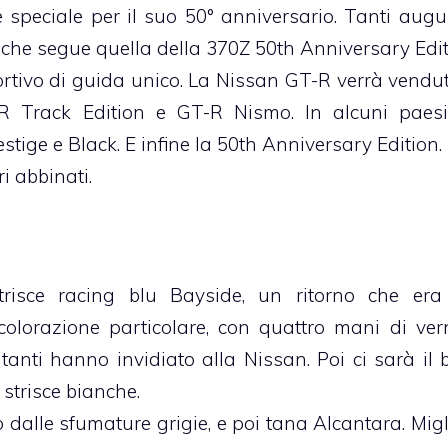
speciale per il suo 50° anniversario. Tanti augur
 che segue quella della 370Z 50th Anniversary Edit
rtivo di guida unico. La Nissan GT-R verrà vendu
T-R Track Edition e GT-R Nismo. In alcuni paes
stige e Black. E infine la 50th Anniversary Edition.
i abbinati.
risce racing blu Bayside, un ritorno che era
olorazione particolare, con quattro mani di ver
tanti hanno invidiato alla Nissan. Poi ci sarà il 
 strisce bianche.
dalle sfumature grigie, e poi tana Alcantara. Migl