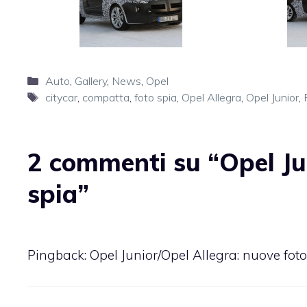
Categorie
Auto
,
Gallery
,
News
,
Opel
Tag
citycar
,
compatta
,
foto spia
,
Opel Allegra
,
Opel Junior
,
2 commenti su “Opel Ju
spia”
Pingback: Opel Junior/Opel Allegra: nuove foto