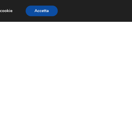
 cookie
Accetta
RMULA 1
EVENTI E FIERE
GINEVRA 2013