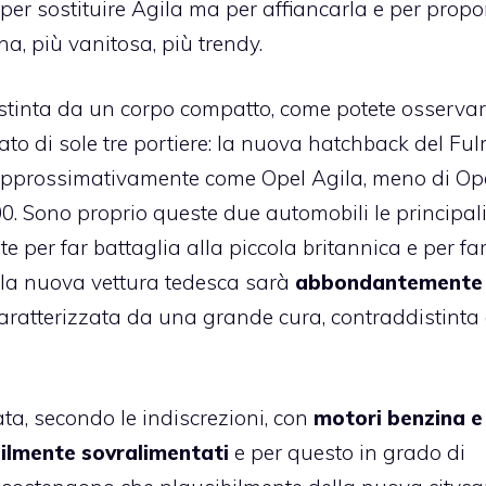
er sostituire Agila ma per affiancarla e per propo
ina, più vanitosa, più trendy.
stinta da un corpo compatto, come potete osserva
ato di sole tre portiere: la nuova hatchback del Fu
, approssimativamente come Opel Agila, meno di Op
00. Sono proprio queste due automobili le principali 
 per far battaglia alla piccola britannica e per fa
 la nuova vettura tedesca sarà
abbondantemente
, caratterizzata da una grande cura, contraddistinta
a, secondo le indiscrezioni, con
motori benzina e
bilmente sovralimentati
e per questo in grado di