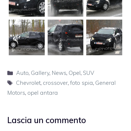
Categorie
Auto
,
Gallery
,
News
,
Opel
,
SUV
Tag
Chevrolet
,
crossover
,
foto spia
,
General
Motors
,
opel antara
Lascia un commento