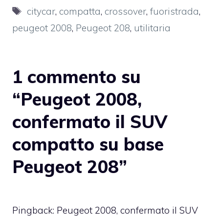
Tag
citycar
,
compatta
,
crossover
,
fuoristrada
,
peugeot 2008
,
Peugeot 208
,
utilitaria
1 commento su
“Peugeot 2008,
confermato il SUV
compatto su base
Peugeot 208”
Pingback: Peugeot 2008, confermato il SUV