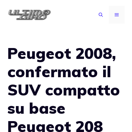
Vai
al
MENU
contenuto
Peugeot 2008,
confermato il
SUV compatto
su base
Peugeot 208