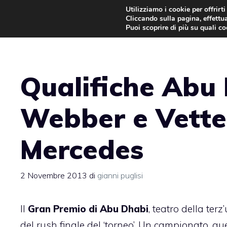
Vai
Utilizziamo i cookie per offrirt
Cliccando sulla pagina, effettua
al
Puoi scoprire di più su quali c
contenuto
Qualifiche Abu
Webber e Vettel
Mercedes
2 Novembre 2013
di
gianni puglisi
Il
Gran Premio di Abu Dhabi
, teatro della ter
del rush finale del ‘torneo’. Un campionato, q