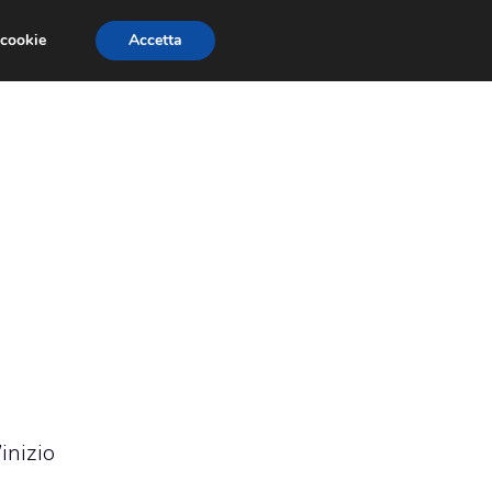
 cookie
Accetta
RMULA 1
EVENTI E FIERE
GINEVRA 2013
inizio