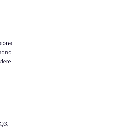
pione
imana
dere.
Q3,