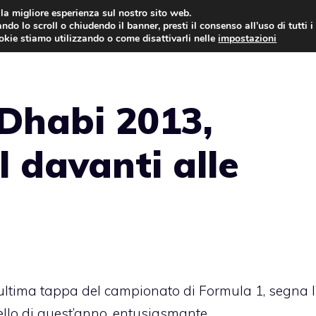
i la migliore esperienza sul nostro sito web.
ndo lo scroll o chiudendo il banner, presti il consenso all’uso di tutti i
AUTO NEWS
FO
ookie stiamo utilizzando o come disattivarli nelle
impostazioni
 Dhabi 2013,
 davanti alle
z’ultima tappa del campionato di Formula 1, segna l’
uello di quest’anno, entusiasmante.