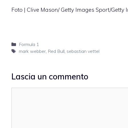
Foto | Clive Mason/ Getty Images Sport/Getty
Categorie
Formula 1
Tag
mark webber
,
Red Bull
,
sebastian vettel
Lascia un commento
Commento