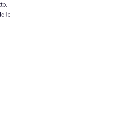
to,
elle