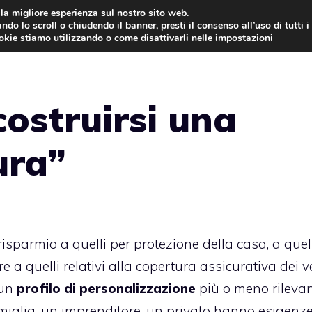
i la migliore esperienza sul nostro sito web.
ndo lo scroll o chiudendo il banner, presti il consenso all’uso di tutti i
AUTO NEWS
FO
ookie stiamo utilizzando o come disattivarli nelle
impostazioni
ostruirsi una
ura”
il risparmio a quelli per protezione della casa, a quel
re a quelli relativi alla copertura assicurativa dei ve
 un
profilo di personalizzazione
più o meno rilevan
iglia, un imprenditore, un privato hanno esigenz