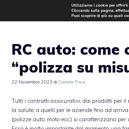
Vai
Utilizziamo i cookie per offrirt
Cliccando sulla pagina, effettua
al
Puoi scoprire di più su quali c
contenuto
RC auto: come c
“polizza su mis
22 Novembre 2023
di
Daniele Pace
Tutti i contratti assicurativi, dai prodotti per 
la salute, a quelli per le aziende fino ad arriva
(polizze auto, moto ecc.) si caratterizzano per
Esso è molto importante dal momento una fam