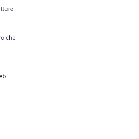
uttare
ro che
web