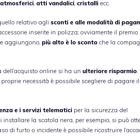
 atmosferici
,
atti vandalici
,
cristalli
ecc.
uello relativo agli
sconti e alle modalità di pag
accessorie inserite in polizza; ovviamente il premio
ne aggiungono,
più alto è lo sconto
che la compag
 dell’acquisto online si ha un
ulteriore risparmio
.
roprie necessità è possibile scegliere di pagare il
tenza e i servizi telematici
per la sicurezza del
 installare la scatola nera, per esempio, si può ott
so di furto o incidente è possibile ricostruire l’acca