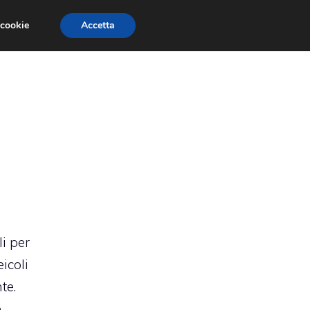
 cookie
Accetta
RMULA 1
EVENTI E FIERE
GINEVRA 2013
li per
icoli
te.
e