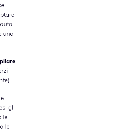
se
optare
 auto
e una
pliare
erzi
nte).
he
si gli
 le
a le