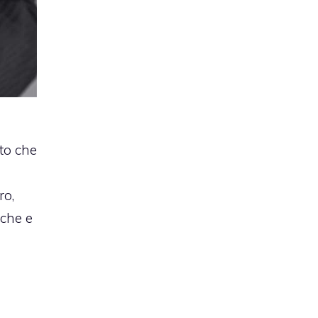
to che
ro,
iche e