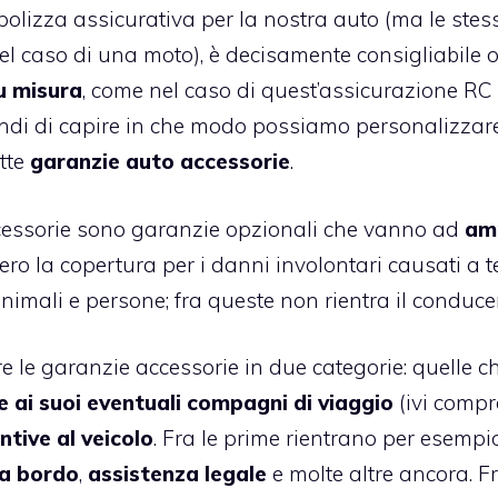
olizza assicurativa per la nostra auto (ma le stes
l caso di una moto), è decisamente consigliabile 
u misura
, come nel caso di
quest’assicurazione RC
ndi di capire in che modo possiamo personalizzar
ette
garanzie auto accessorie
.
ccessorie sono garanzie opzionali che vanno ad
am
ero la copertura per i danni involontari causati a t
nimali e persone; fra queste non rientra il conduce
 le garanzie accessorie in due categorie: quelle c
 ai suoi eventuali compagni di viaggio
(ivi compre
tive al veicolo
. Fra le prime rientrano per esempio
a bordo
,
assistenza legale
e molte altre ancora. Fr