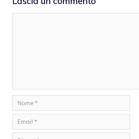
Lascia un commento
Commento
Nome
Email
Sito