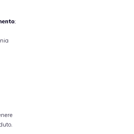
amento
;
nia
enere
duto.