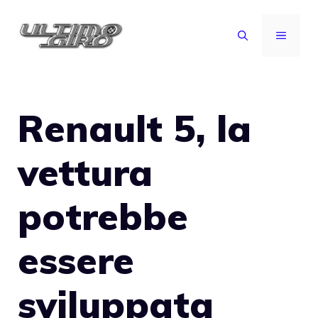
Vai
al
MENU
contenuto
Renault 5, la
vettura
potrebbe
essere
sviluppata