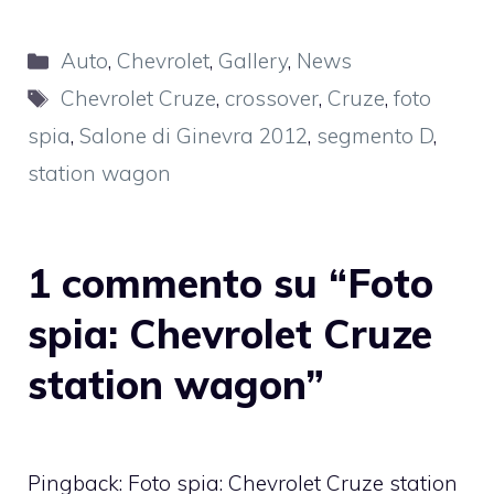
Categorie
Auto
,
Chevrolet
,
Gallery
,
News
Tag
Chevrolet Cruze
,
crossover
,
Cruze
,
foto
spia
,
Salone di Ginevra 2012
,
segmento D
,
station wagon
1 commento su “Foto
spia: Chevrolet Cruze
station wagon”
Pingback: Foto spia: Chevrolet Cruze station