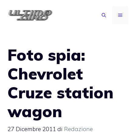
Vai
al
MENU
contenuto
Foto spia:
Chevrolet
Cruze station
wagon
27 Dicembre 2011
di
Redazione