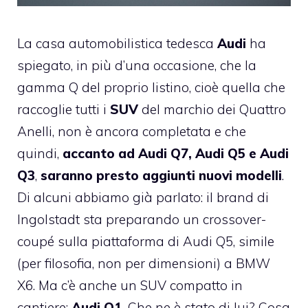
La casa automobilistica tedesca
Audi
ha
spiegato, in più d’una occasione, che la
gamma Q del proprio listino, cioè quella che
raccoglie tutti i
SUV
del marchio dei Quattro
Anelli, non è ancora completata e che
quindi,
accanto ad Audi Q7, Audi Q5 e Audi
Q3
,
saranno presto aggiunti nuovi modelli
.
Di alcuni abbiamo già parlato: il brand di
Ingolstadt sta preparando un crossover-
coupé sulla piattaforma di Audi Q5, simile
(per filosofia, non per dimensioni) a BMW
X6. Ma c’è anche un SUV compatto in
cantiere:
Audi Q1
. Che ne è stato di lui? Cosa