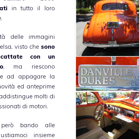
ati
in tutto il loro
.
tà delle immagini
elsa, visto che
sono
scattate con un
no
, ma riescono
e ad appagare la
novità ed anteprime
addistingue molti di
sionati di motori.
però bando alle
ustiamoci insieme