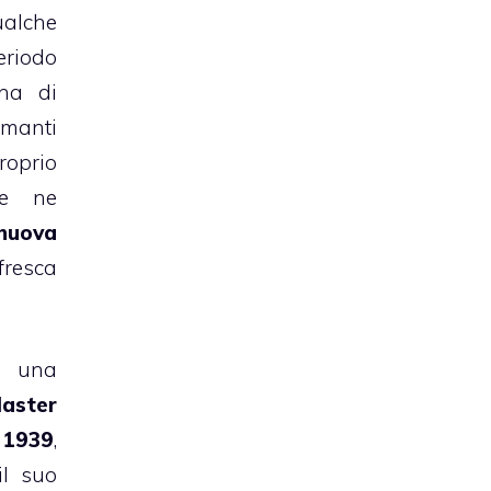
alche
eriodo
na di
amanti
roprio
ve ne
nuova
resca
 una
Master
1939
,
il suo