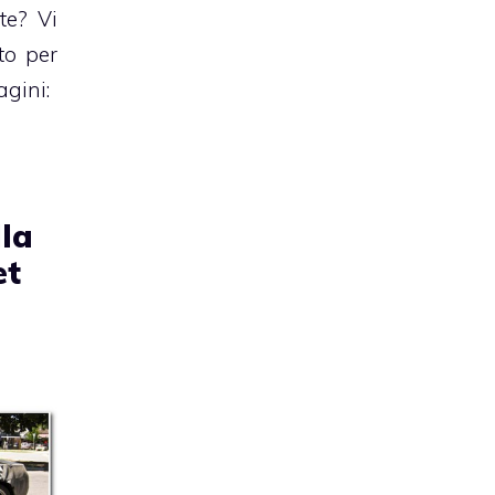
te? Vi
to per
gini:
lla
et