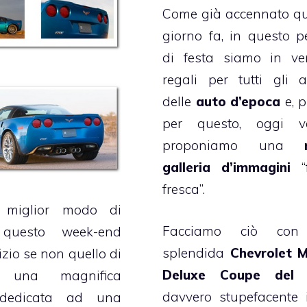
Come
già accennato
qu
giorno fa, in questo p
di festa siamo in ve
regali per tutti gli 
delle
auto d’epoca
e, p
per questo, oggi 
proponiamo una
galleria d’immagini
“f
fresca”.
 miglior modo di
Facciamo ciò con
e questo week-end
splendida
Chevrolet 
izio se non quello di
Deluxe Coupe del 
i una magnifica
davvero stupefacente 
edicata ad una