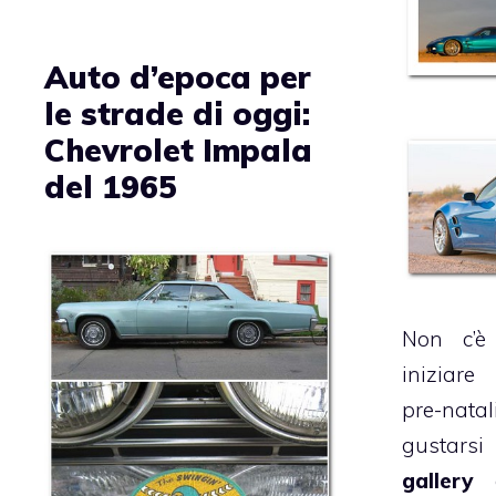
Auto d’epoca per
le strade di oggi:
Chevrolet Impala
del 1965
Non c’è
iniziar
pre-natal
gustars
gallery
d