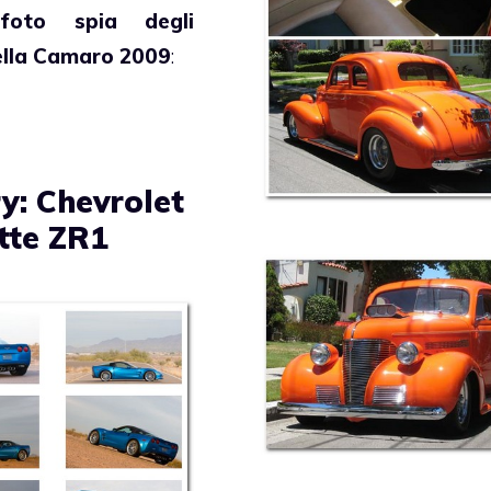
e
foto spia degli
della Camaro 2009
:
y: Chevrolet
tte ZR1