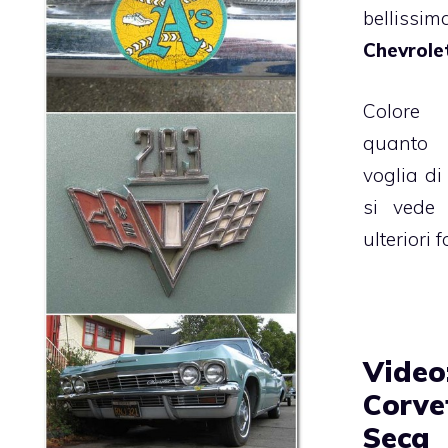
bellissi
Chevrole
Colore 
quanto 
voglia di 
si vede 
ulteriori f
Video
Corve
Seca