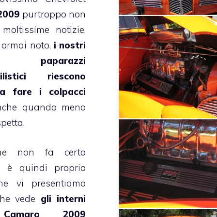
2009
purtroppo non
moltissime notizie,
ormai noto,
i nostri
i paparazzi
ilistici riescono
a fare i colpacci
nche quando meno
spetta.
he non fa certo
e è quindi proprio
he vi presentiamo
che vede
gli interni
 Camaro 2009