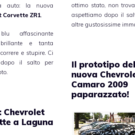
ottimo stato, non trova
ma auto: la nuova
aspettiamo dopo il sal
t Corvette ZR1
.
altre gustosissime imma
blu affascinante
brillante e tanta
correre e stupire. Ci
dopo il salto per
Il prototipo de
oto.
nuova Chevrol
Camaro 2009
paparazzato!
: Chevrolet
tte a Laguna