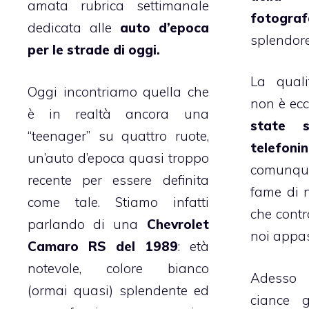
amata rubrica settimanale
fotograf
dedicata alle
auto d’epoca
splendore
per le strade di oggi.
La quali
Oggi incontriamo quella che
non è ecc
è in realtà ancora una
state 
“teenager” su quattro ruote,
telefoni
un’auto d’epoca quasi troppo
comunqu
recente per essere definita
fame di 
come tale. Stiamo infatti
che contr
parlando di una
Chevrolet
noi appas
Camaro RS del 1989
: età
notevole, colore bianco
Adesso 
(ormai quasi) splendente ed
ciance g