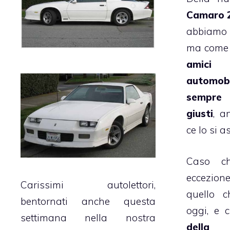
Camaro 
abbiamo 
ma come 
amic
automob
sempre 
giusti
, a
ce lo si a
Caso c
eccezion
Carissimi autolettori,
quello c
bentornati anche questa
oggi, e 
settimana nella nostra
della