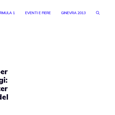
RMULA 1
EVENTI E FIERE
GINEVRA 2013
per
gi:
ter
del