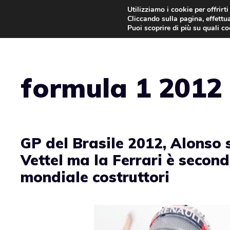
Vai
Utilizziamo i cookie per offrirt
Cliccando sulla pagina, effettua
al
Puoi scoprire di più su quali c
contenuto
formula 1 2012
GP del Brasile 2012, Alonso 
Vettel ma la Ferrari è second
mondiale costruttori