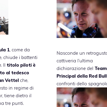
la 1
, come da
Nasconde un retrogusto
, chiude i battenti
cattiveria l’ultima
. Il
titolo piloti è
dichiarazione del
Team
to al tedesco
Principal della Red Bull
n Vettel
che,
confronti dello spagnol
sto in regime di
, tiene dietro il
a tre punti.