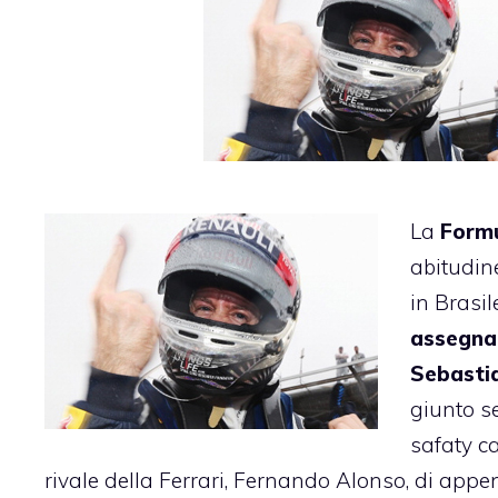
La
Formu
abitudine
in Brasile
assegna
Sebastia
giunto se
safaty car
rivale della Ferrari, Fernando Alonso, di appen