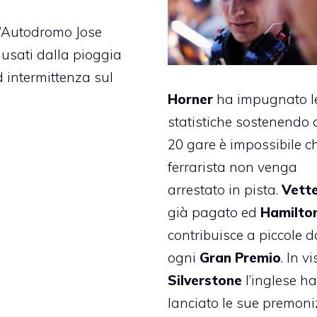
’
Autodromo Jose
causati dalla pioggia
d intermittenza sul
Horner
ha impugnato l
statistiche sostenendo 
20 gare è impossibile ch
ferrarista non venga
arrestato in pista.
Vette
già pagato ed
Hamilto
contribuisce a piccole d
ogni
Gran Premio
. In v
Silverstone
l’inglese h
lanciato le sue premoniz