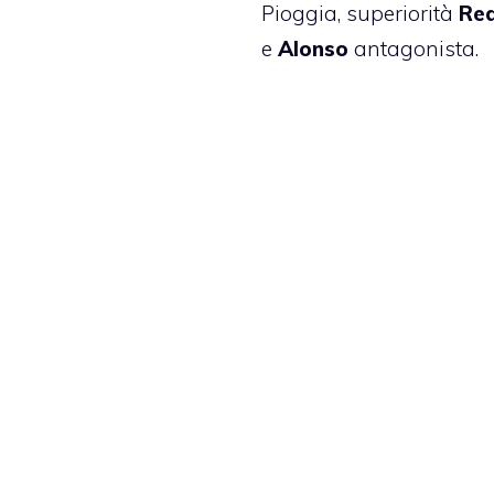
Pioggia
, superiorità
Red
e
Alonso
antagonista.