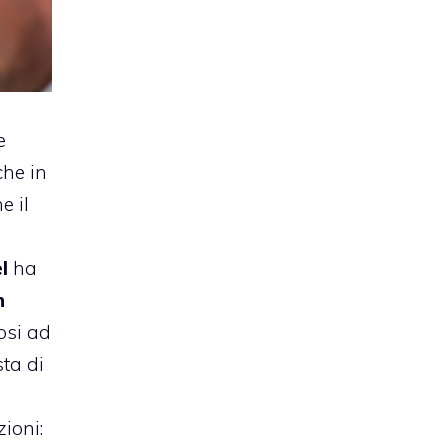
e
che in
e il
l
ha
n
osi ad
ista di
a
ioni: