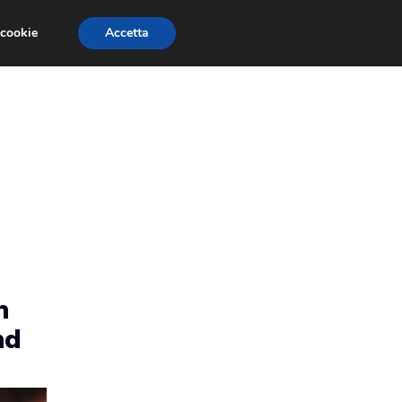
 cookie
Accetta
RMULA 1
EVENTI E FIERE
GINEVRA 2013
n
nd