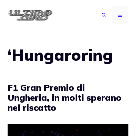
Vai
al
MENU
contenuto
‘Hungaroring
F1 Gran Premio di
Ungheria, in molti sperano
nel riscatto