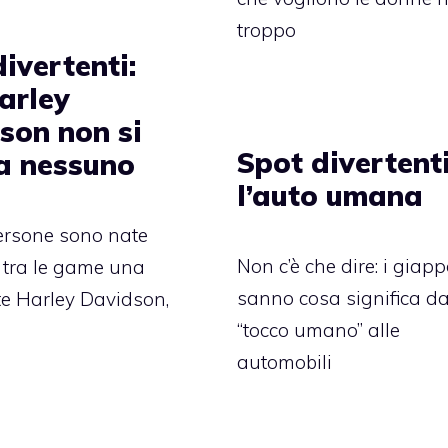
troppo
ivertenti:
arley
son non si
Spot divertenti
a nessuno
l’auto umana
ersone sono nate
Non c’è che dire: i giap
 tra le game una
sanno cosa significa d
e Harley Davidson,
“tocco umano” alle
automobili