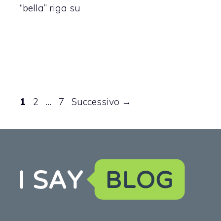
“bella” riga su
Pagina
Pagina
Pagina
1
2
…
7
Successivo
→