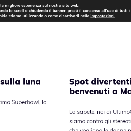
i la migliore esperienza sul nostro sito web.
ndo lo scroll o chiudendo il banner, presti il consenso all’uso di tutti i
AUTO NEWS
FO
ookie stiamo utilizzando o come disattivarli nelle
impostazioni
sulla luna
Spot divertenti
benvenuti a Ma
timo Superbowl, lo
Lo sapete, noi di Ultimo
siamo contro gli stereot
che vogliono le donne 