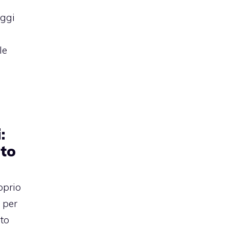
oggi
le
:
uto
oprio
 per
uto