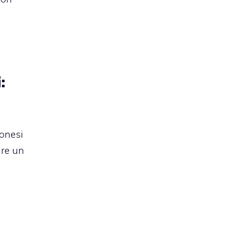
:
ponesi
are un