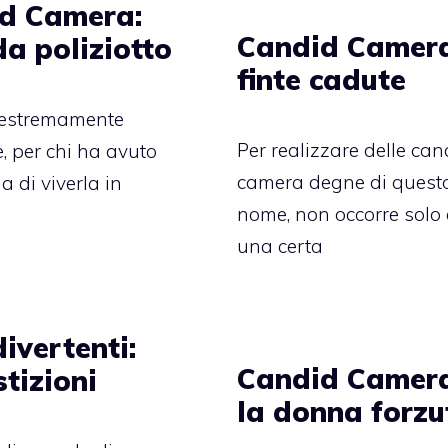
d Camera:
Candid Camer
da poliziotto
finte cadute
è estremamente
Per realizzare delle can
e, per chi ha avuto
camera degne di quest
a di viverla in
nome, non occorre solo
una certa
ivertenti:
Candid Camer
tizioni
la donna forzu