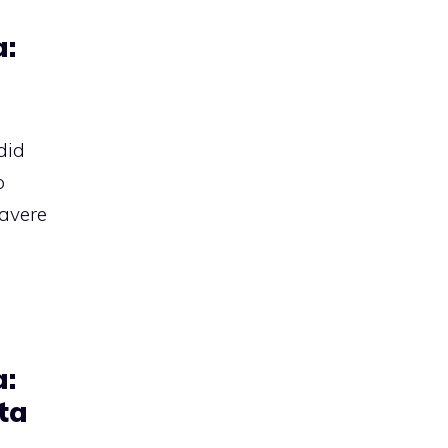
a:
did
o
 avere
a:
ta