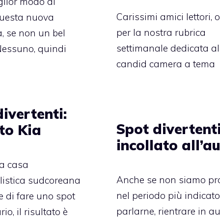
lior modo di
Carissimi amici lettori, 
questa nuova
per la nostra rubrica
 se non un bel
settimanale dedicata al
Nessuno, quindi
candid camera a tema
ivertenti:
Spot divertenti
to Kia
incollato all’a
a casa
Anche se non siamo pr
listica sudcoreana
nel periodo più indicato
e di fare uno spot
parlarne, rientrare in a
io, il risultato è