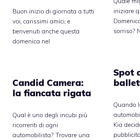
Quale mig
iniziare 
Buon inizio di giornata a tutti
Domenica,
voi, carissimi amici, e
sorriso? 
benvenuti anche questa
domenica nel
Spot d
Candid Camera:
ballet
la fiancata rigata
Quando l
automobi
Qual è uno degli incubi più
Kia decid
ricorrenti di ogni
pubblicitar
automobilista? Trovare una