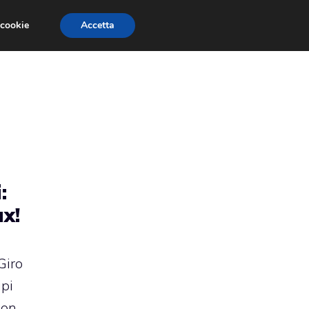
 cookie
Accetta
RMULA 1
EVENTI E FIERE
GINEVRA 2013
:
x!
Giro
ipi
non